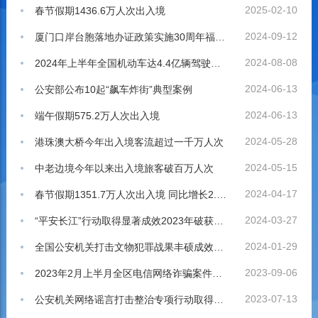
2025-02-10
春节假期1436.6万人次出入境
2024-09-12
厦门口岸台胞落地办证政策实施30周年福建厦门公安出入境为台胞落地办证达228万人次
2024-08-08
2024年上半年全国机动车达4.4亿辆驾驶人达5.32亿人 新能源汽车保有量达2472万辆
2024-06-13
公安部公布10起“飙车炸街”典型案例
2024-06-13
端午假期575.2万人次出入境
2024-05-28
港珠澳大桥今年出入境客流超过一千万人次
2024-05-15
中老边境今年以来出入境旅客破百万人次
2024-04-17
春节假期1351.7万人次出入境 同比增长2.8倍
2024-03-27
“平安长江”行动取得显著成效2023年破获涉江刑事案件6500余起，打掉犯罪团伙815个
2024-01-29
全国公安机关打击文物犯罪战果丰硕成效显著
2023-09-06
2023年2月上半月全区电信网络诈骗案件警情通报
2023-07-13
公安机关网络谣言打击整治专项行动取得阶段性成效公安部公布第二批10起典型案例