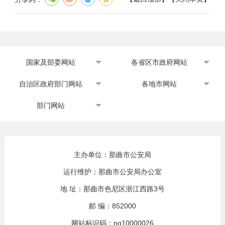
量和效率，以高质量立法保障高质量
发展，加快完善中国特色社会主义法
律体系，为推进国家治理体系和治理
能力现代化、全面建设社会主义现代
国家及部委网站
各省区市政府网站
化国家提供有力的法治保障，以实际
行动迎接党的二十大胜利召开。
自治区政府部门网站
各地市网站
一、深入学习贯彻党的十九届六
部门网站
中全会精神，以习近平法治思想为指
导做好新时代立法工作
党的十九届六中全会是在建党百
主办单位：那曲市公安局
年之际召开的一次具有重大历史意义
运行维护：那曲市公安局办公室
的会议。全会通过的《中共中央关于
地 址：那曲市色尼区浙江西路3号
党的百年奋斗重大成就和历史经验的
邮 编：852000
决议》，系统回顾了中国共产党成立
网站标识码：nq10000026