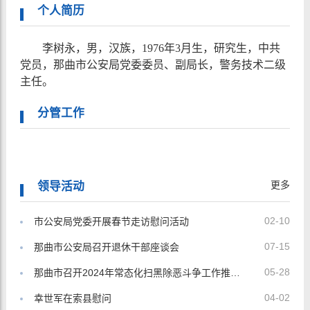
个人简历
李树永，男，汉族，
1976
年
3
月生，研究生，中共
党员，那曲市公安局党委委员、副局长
，警务技术二级
主任
。
分管工作
更多
领导活动
02-10
市公安局党委开展春节走访慰问活动
07-15
那曲市公安局召开退休干部座谈会
05-28
那曲市召开2024年常态化扫黑除恶斗争工作推进会议
04-02
幸世军在索县慰问